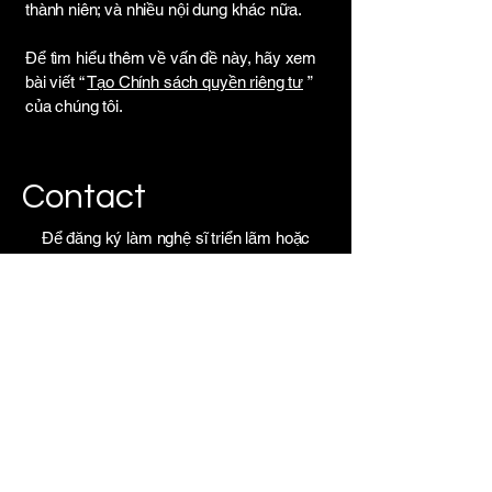
thành niên; và nhiều nội dung khác nữa.
Để tìm hiểu thêm về vấn đề này, hãy xem
bài viết “
Tạo Chính sách quyền riêng tư
”
của chúng tôi.
Contact
Để đăng ký làm nghệ sĩ triển lãm hoặc
khách mời tham dự hội nghị, vui lòng chọn
từ danh sách sự kiện ở trên. Mọi thắc mắc
khác, vui lòng gửi biểu mẫu này qua email
để liên hệ với chúng tôi.
ANYA PREMIER
BEACHFRONT HOTEL QUY
NHON, QUY NHON, GIA LAI,
VIETNAM