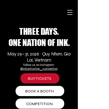
THREE DAYS.
ONE NATION OF INK.
May 29–31, 2026 · Quy Nhơn, Gia
Lai, Vietnam
follow us on instagram:
@inkartnation_convention
BUY TICKETS
BOOK A BOOTH
COMPETITION