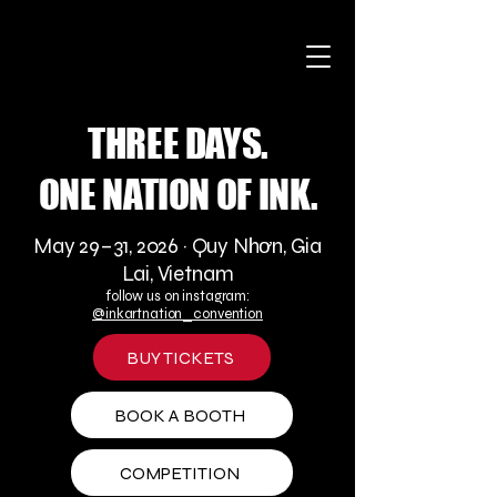
THREE DAYS.
ONE NATION OF INK.
May 29–31, 2026 · Quy Nhơn, Gia
Lai, Vietnam
follow us on instagram:
@inkartnation_convention
BUY TICKETS
BOOK A BOOTH
COMPETITION